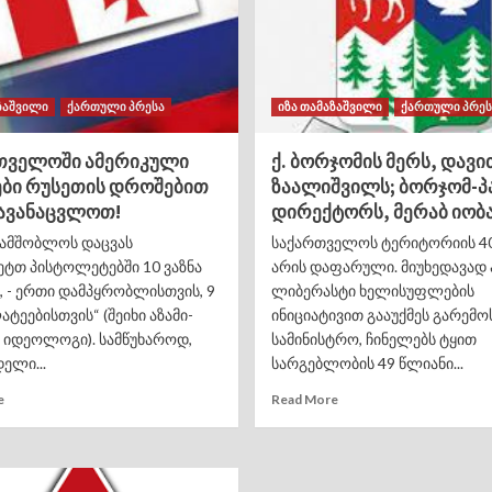
ზაშვილი
ქართული პრესა
იზა თამაზაშვილი
ქართული პრეს
თველოში ამერიკული
ქ. ბორჯომის მერს, დავი
ბი რუსეთის დროშებით
ზაალიშვილს; ბორჯომ-პ
ჩავანაცვლოთ!
დირექტორს, მერაბ იობ
 სამშობლოს დაცვას
საქართველოს ტერიტორიის 4
ეტთ პისტოლეტებში 10 ვაზნა
არის დაფარული. მიუხედავად ა
, - ერთი დამპყრობლისთვის, 9
ლიბერასტი ხელისუფლების
ტეებისთვის“ (შეიხი აზამი-
ინიციატივით გააუქმეს გარემო
 იდეოლოგი). სამწუხაროდ,
სამინისტრო, ჩინელებს ტყით
ელი...
სარგებლობის 49 წლიანი...
e
Read More