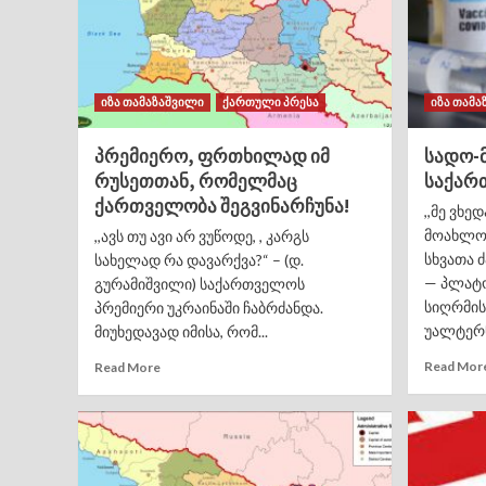
იზა თამაზაშვილი
ქართული პრესა
იზა თამა
პრემიერო, ფრთხილად იმ
სადო-
რუსეთთან, რომელმაც
საქარ
ქართველობა შეგვინარჩუნა!
,,მე ვხე
მოახლო
,,ავს თუ ავი არ ვუწოდე, , კარგს
სხვათა 
სახელად რა დავარქვა?“ – (დ.
— პლატო
გურამიშვილი) საქართველოს
სიღრმის
პრემიერი უკრაინაში ჩაბრძანდა.
უალტერნ
მიუხედავად იმისა, რომ...
Read Mor
Read More