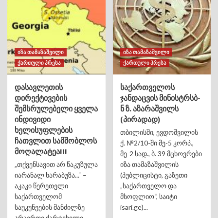
იზა თამაზაშვილი
იზა თამაზაშვილი
ქართული პრესა
ქართული პრესა
დასავლეთის
საქართველოს
დირექტივების
ჯანდაცვის მინისტრსბ-
შემსრულებელი ყველა
ნ ზ. აზარაშვილს
ინდივიდი
(პირადად)
ხელისუფლების
თბილისში, ევდოშვილის
ჩათვლით სამშობლოს
ქ. №2/10-ში მე-5 კორპ.,
მოღალატეა!!!
მე-2 სად., ბ. 39 მცხოვრები
„თქვენსავით არ წაკუზულა
იზა თამაზაშვილის
იარანალ ხარაბუზა...“ –
(პუბლიცისტი, გაზეთი
აკაკი წერეთელი
„საქართველო და
საქართველომ
მსოფლიო“, საიტი
საუკუნეების მანძილზე
isari.ge)...
არაერთი ქარტეხილი