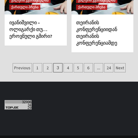
ვალერი კვარაცხელია
ვალერი კვარაცხელია
ქართული პრესა
ქართული პრესა
ივანიშვილი –
თეირანის
ოლიგარქი თუ…
კონფერენციიდან
ეროვნული გმირი?
თეირანის
კონფერენციამდე
ჩანაწერების
Previous
1
2
3
4
5
6
…
24
Next
გვერდებათ
დაშლა