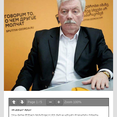
Page
1
/
5
Zoom
100%