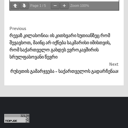
Page
1
/
5
Zoom
100%
Continue
Previous
რევაზ კილასონია: ის კითხვარი ხუთიანზეც რომ
Reading
შევავსოთ, მაინც არ იქნება საკმარისი იმისთვის,
რომ საქართველო გახდეს ევროკავშირის
სრულფასოვანი წევრი
Next
რუსეთის გამარჯვება – საქართველოს გადარჩენაა!