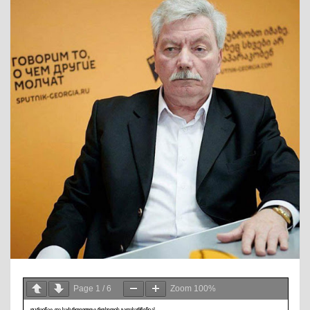
Page
1
/
6
Zoom
100%