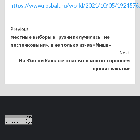
https://www.rosbalt.ru/world/2021/10/05/1924576
Continue
Previous
Местные выборы в Грузии получились «не
Reading
местечковыми», и не только из-за «Миши»
Next
На Южном Кавказе говорят о многостороннем
предательстве