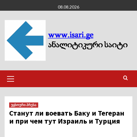
Skip
08.08.2026
to
content
Primary
Menu
უცხოური პრესა
Станут ли воевать Баку и Тегеран
и при чем тут Израиль и Турция