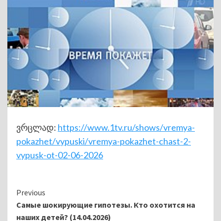
ვრცლად:
https://www.1tv.ru/shows/vremya-
pokazhet/vypuski/vremya-pokazhet-chast-2-
vypusk-ot-02-06-2026
Continue
Previous
Самые шокирующие гипотезы. Кто охотится на
Reading
наших детей? (14.04.2026)