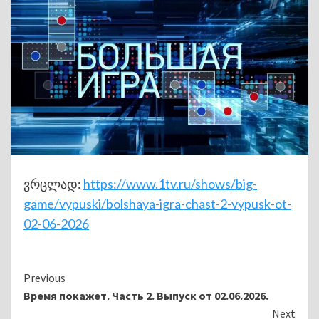
ვრცლად:
https://www.1tv.ru/shows/big-
game/vypuski/bolshaya-igra-chast-2-vypusk-ot-
02-06-2026
Continue
Previous
Время покажет. Часть 2. Выпуск от 02.06.2026.
Reading
Next