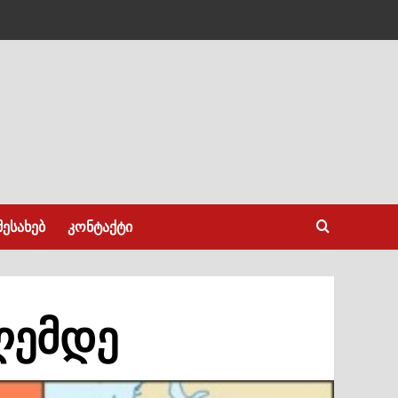
შესახებ
კონტაქტი
ღემდე