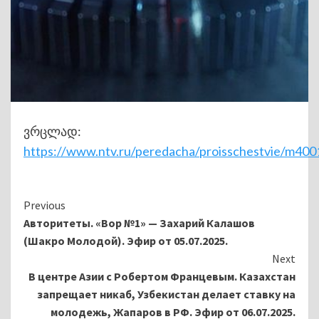
ვრცლად:
https://www.ntv.ru/peredacha/proisschestvie/m40
Continue
Previous
Авторитеты. «Вор №1» — Захарий Калашов
Reading
(Шакро Молодой). Эфир от 05.07.2025.
Next
В центре Азии с Робертом Францевым. Казахстан
запрещает никаб, Узбекистан делает ставку на
молодежь, Жапаров в РФ. Эфир от 06.07.2025.