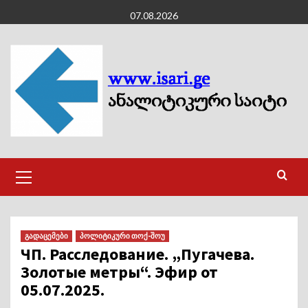
Skip
07.08.2026
to
content
Primary
Menu
გადაცემები
პოლიტიკური თოქ-შოუ
ЧП. Расследование. „Пугачева.
Золотые метры“. Эфир от
05.07.2025.