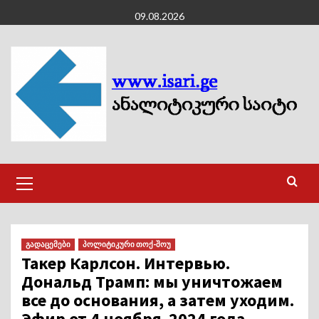
Skip
09.08.2026
to
content
Primary
Menu
გადაცემები
პოლიტიკური თოქ-შოუ
Такер Карлсон. Интервью.
Дональд Трамп: мы уничтожаем
все до основания, а затем уходим.
Эфир от 4 ноября 2024 года.