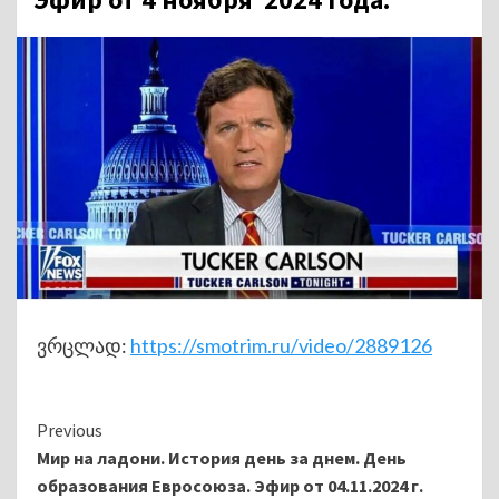
ვრცლად:
https://smotrim.ru/video/2889126
Continue
Previous
Мир на ладони. История день за днем. День
Reading
образования Евросоюза. Эфир от 04.11.2024 г.