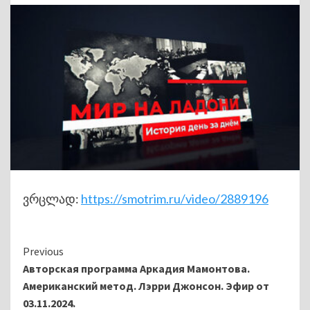
ვრცლად:
https://smotrim.ru/video/2889196
Continue
Previous
Авторская программа Аркадия Мамонтова.
Reading
Американский метод. Лэрри Джонсон. Эфир от
03.11.2024.