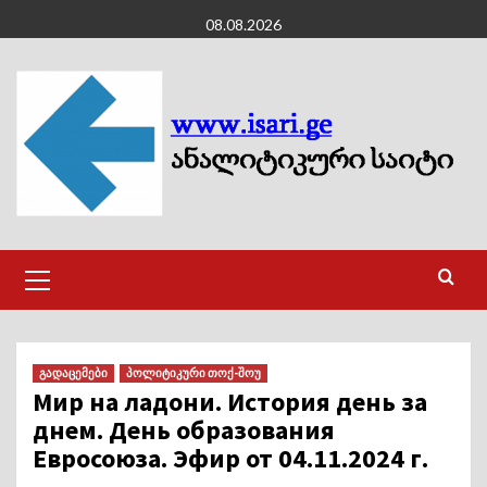
Skip
08.08.2026
to
content
Primary
Menu
გადაცემები
პოლიტიკური თოქ-შოუ
Мир на ладони. История день за
днем. День образования
Евросоюза. Эфир от 04.11.2024 г.