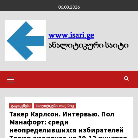
Skip
06.08.2026
to
content
Primary
Menu
გადაცემები
პოლიტიკური თოქ-შოუ
Такер Карлсон. Интервью. Пол
Манафорт: среди
неопределившихся избирателей
Трамп лидирует на 10-12 пунктов.