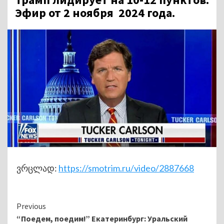
Эфир от 2 ноября 2024 года.
ვრცლად:
https://smotrim.ru/video/2887668
Continue
Previous
“Поедем, поедим!” Екатеринбург: Уральский
Reading