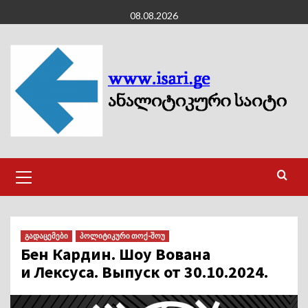
Skip
08.08.2026
to
content
Primary
Menu
გადაცემები
პოლიტიკური თოქ-შოუ
Бен Кардин. Шоу Вована
и Лексуса. Выпуск от 30.10.2024.