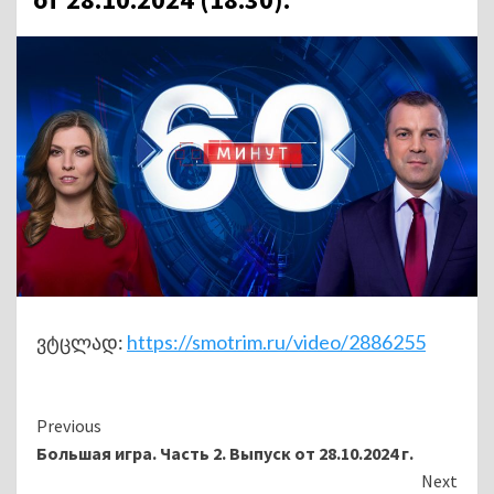
ვტცლად:
https://smotrim.ru/video/2886255
Continue
Previous
Большая игра. Часть 2. Выпуск от 28.10.2024 г.
Reading
Next