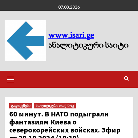
Skip
07.08.2026
to
content
Primary
Menu
გადაცემები
პოლიტიკური თოქ-შოუ
60 минут. В НАТО подыграли
фантазиям Киева о
северокорейских войсках. Эфир
от 28.10.2024 (18:30).