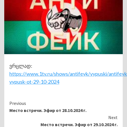
ვრცლად:
https://www.1tv.ru/shows/antifeyk/vypuski/antifeyk
vypusk-ot-29-10-2024
Continue
Previous
Место встречи. Эфир от 28.10.2024 г.
Reading
Next
Место встречи. Эфир от 29.10.2024 г.