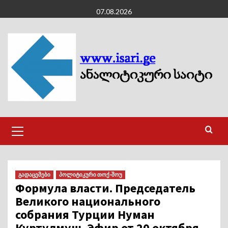
Skip
07.08.2026
to
content
Primary
Menu
გადაცემები
პოლიტიკური თოქ-შოუ
Формула власти. Председатель
Великого национального
собрания Турции Нуман
Куртулмуш. Эфир от 20 октября