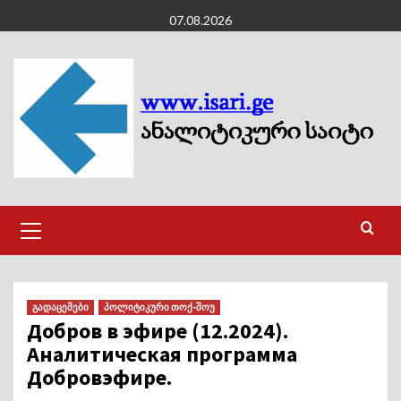
Skip
07.08.2026
to
content
Primary
Menu
გადაცემები
პოლიტიკური თოქ-შოუ
Добров в эфире (12.2024).
Аналитическая программа
Добровэфире.