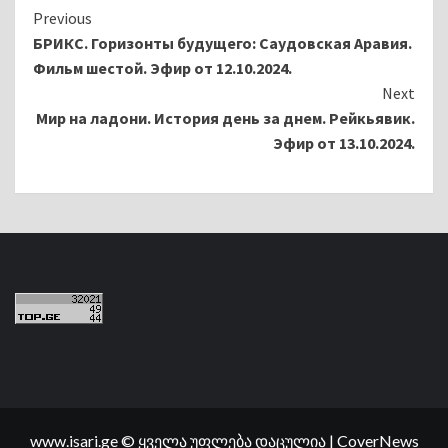
Continue
Previous
БРИКС. Горизонты будущего: Саудовская Аравия.
Reading
Фильм шестой. Эфир от 12.10.2024.
Next
Мир на ладони. История день за днем. Рейкьявик.
Эфир от 13.10.2024.
www.isari.ge © ყველა უფლება დაცულია
|
CoverNews