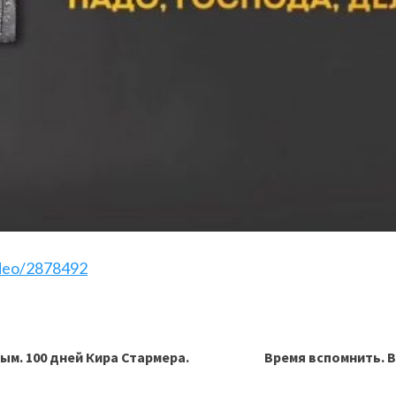
ideo/2878492
м. 100 дней Кира Стармера.
Время вспомнить. 