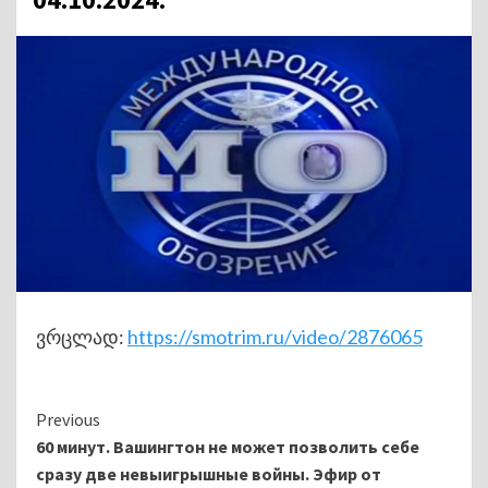
ვრცლად:
https://smotrim.ru/video/2876065
Continue
Previous
60 минут. Вашингтон не может позволить себе
Reading
сразу две невыигрышные войны. Эфир от