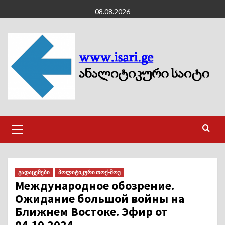
Skip
08.08.2026
to
content
Primary
Menu
გადაცემები
პოლიტიკური თოქ-შოუ
Международное обозрение.
Ожидание большой войны на
Ближнем Востоке. Эфир от
04.10.2024.