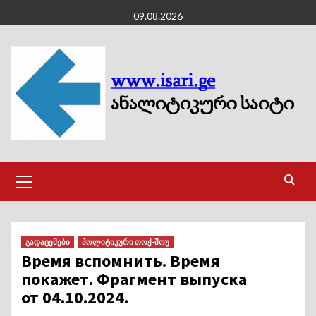
Skip
09.08.2026
to
content
Primary
Menu
გადაცემები
პოლიტიკური თოქ-შოუ
Время вспомнить. Время
покажет. Фрагмент выпуска
от 04.10.2024.