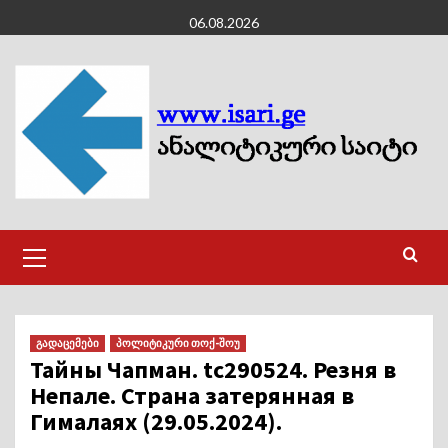
Skip
06.08.2026
to
content
Primary
Menu
გადაცემები
პოლიტიკური თოქ-შოუ
Тайны Чапман. tc290524. Резня в
Непале. Страна затерянная в
Гималаях (29.05.2024).