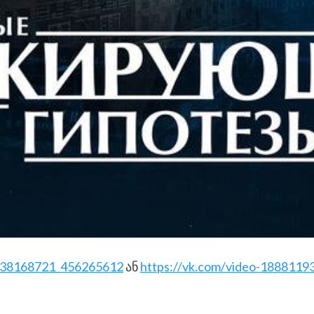
o-38168721_456265612
ან
https://vk.com/video-188811