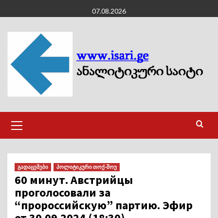
Skip
07.08.2026
to
content
Primary
Menu
გადაცემები
პოლიტიკური თოქ-შოუ
60 минут. Австрийцы
проголосовали за
“пророссийскую” партию. Эфир
от 30.09.2024 (18:30).