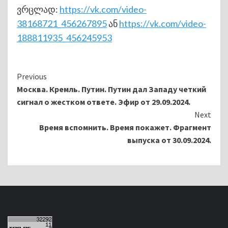
ვრცლად:
https://vk.com/video-
38168721_456267895
ან
https://vk.com/video-
188811935_456245953
Continue
Previous
Москва. Кремль. Путин. Путин дал Западу четкий
Reading
сигнал о жестком ответе. Эфир от 29.09.2024.
Next
Время вспомнить. Время покажет. Фрагмент
выпуска от 30.09.2024.