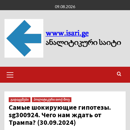
Skip
09.08.2026
to
content
Primary
Menu
გადაცემები
პოლიტიკური თოქ-შოუ
Самые шокирующие гипотезы.
sg300924. Чего нам ждать от
Трампа? (30.09.2024)