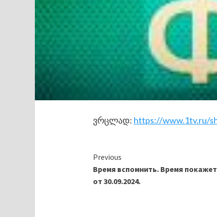
ვრცლად:
https://www.1tv.ru/s
Continue
Previous
Время вспомнить. Время покажет
Reading
от 30.09.2024.