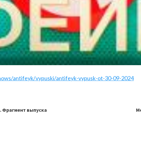
hows/antifeyk/vypuski/antifeyk-vypusk-ot-30-09-2024
. Фрагмент выпуска
Ме