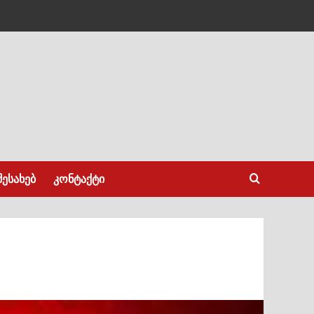
შესახებ
კონტაქტი