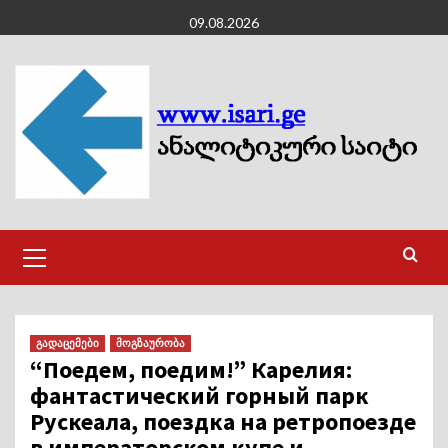
Skip
09.08.2026
to
content
Primary
Menu
გადაცემები
მოგზაურობა
“Поедем, поедим!” Карелия:
фантастический горный парк
Рускеала, поездка на ретропоезде
в императорском купе и