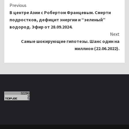
Continue
Previous
В центре Азии с Робертом Францевым. Смерти
Reading
подростков, дефицит энергии и “зеленый”
водород. Эфир от 28.09.2024.
Next
Самые шокирующие гипотезы. Шанс один на
миллион (22.06.2022).