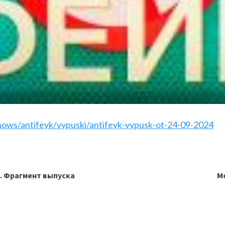
hows/antifeyk/vypuski/antifeyk-vypusk-ot-24-09-2024
. Фрагмент выпуска
Ме