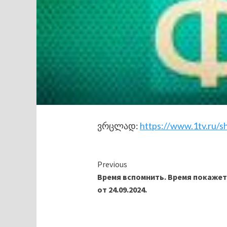
ვრცლად:
https://www.1tv.ru/s
Continue
Previous
Время вспомнить. Время покажет
Reading
от 24.09.2024.