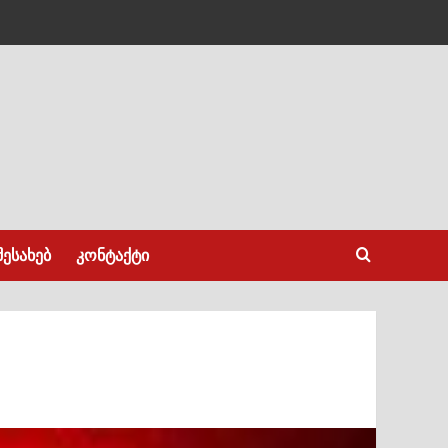
შესახებ
კონტაქტი