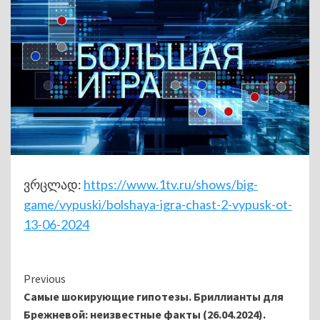
ვრცლად:
https://www.1tv.ru/shows/big-
game/vypuski/bolshaya-igra-chast-2-vypusk-ot-
13-06-2024
Continue
Previous
Самые шокирующие гипотезы. Бриллианты для
Reading
Брежневой: неизвестные факты (26.04.2024).