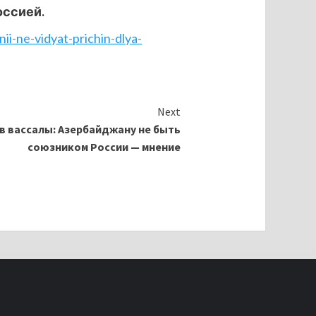
оссией.
ii-ne-vidyat-prichin-dlya-
Next
в вассалы: Азербайджану не быть
союзником России — мнение