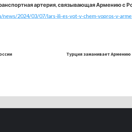
ранспортная артерия, связывающая Армению с
Р
u/news/2024/03/07/lars-ili-es-vot-v-chem-vopros-v-armen
оссии
Турция заманивает Армению 