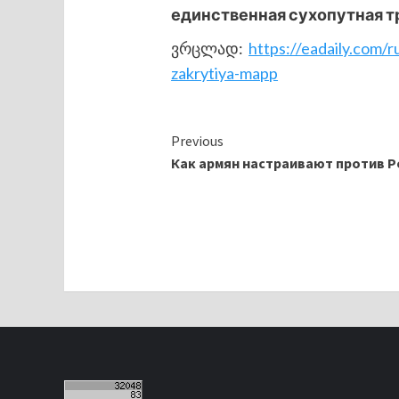
единственная сухопутная т
ვრცლად:
https://eadaily.com/r
zakrytiya-mapp
Continue
Previous
Как армян настраивают против Р
Reading