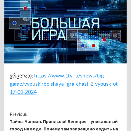
ვრცლად:
https://www.1tv.ru/shows/big-
game/vypuski/bolshaya-igra-chast-2-vypusk-ot-
17-01-2024
Continue
Previous
Тайны Чапман. Приплыли! Венеция – уникальный
Reading
город на воде. Почему там запрещено ездить на