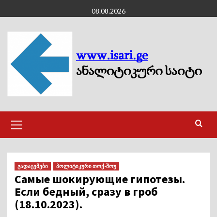
Skip
08.08.2026
to
content
Primary
Menu
გადაცემები
პოლიტიკური თოქ-შოუ
Самые шокирующие гипотезы.
Если бедный, сразу в гроб
(18.10.2023).