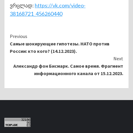
ვრცლად:
https://vk.com/video-
38168721_456260440
Continue
Previous
Самые шокирующие гипотезы. НАТО против
Reading
России: кто кого? (14.12.2023).
Next
Александр фон Бисмарк. Самое время. Фрагмент
информационного канала от 15.12.2023.