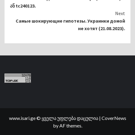
Reading
ან tc240123.
Next
Самые шокирующие гипотезы. Украинки домой
не хотят (21.08.2023).
www.isari.ge © ყველა უფლება დაცულია
|
CoverNews
by AF themes.