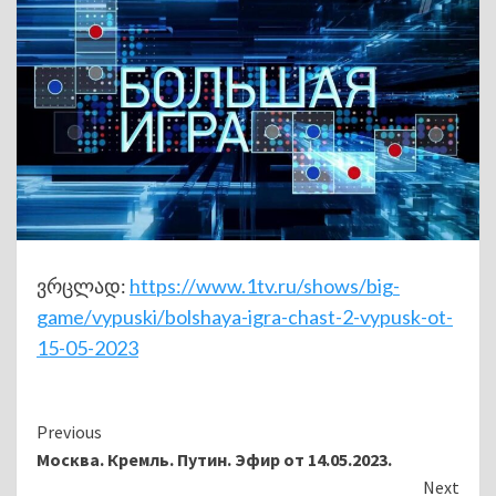
ვრცლად:
https://www.1tv.ru/shows/big-
game/vypuski/bolshaya-igra-chast-2-vypusk-ot-
15-05-2023
Continue
Previous
Москва. Кремль. Путин. Эфир от 14.05.2023.
Reading
Next