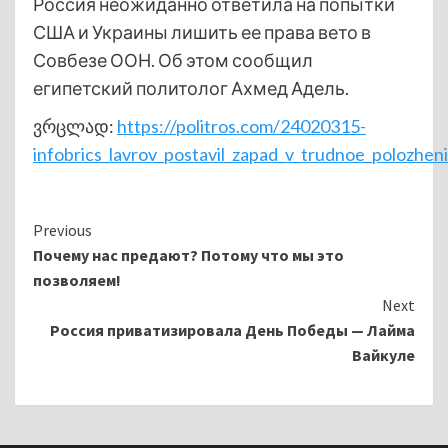
Россия неожиданно ответила на попытки
США и Украины лишить ее права вето в
Совбезе ООН. Об этом сообщил
египетский политолог Ахмед Адель.
ვრცლად:
https://politros.com/24020315-
infobrics_lavrov_postavil_zapad_v_trudnoe_polozhen
Continue
Previous
Почему нас предают? Потому что мы это
Reading
позволяем!
Next
Россия приватизировала День Победы — Лайма
Вайкуле