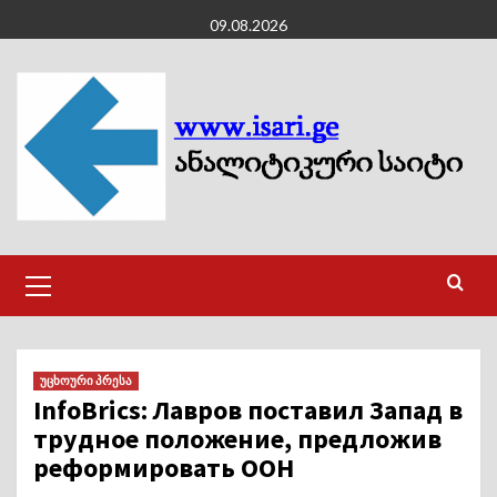
Skip
09.08.2026
to
content
Primary
Menu
უცხოური პრესა
InfoBrics: Лавров поставил Запад в
трудное положение, предложив
реформировать ООН