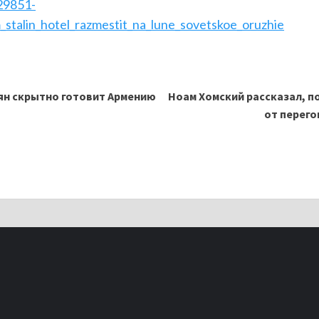
029851-
_stalin_hotel_razmestit_na_lune_sovetskoe_oruzhie
ян скрытно готовит Армению
Ноам Хомский рассказал, п
от перего