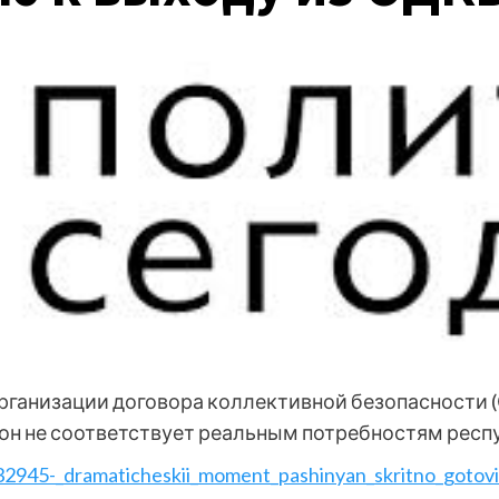
рганизации договора коллективной безопасности (
 он не соответствует реальным потребностям респ
4032945-_dramaticheskii_moment_pashinyan_skritno_gotov