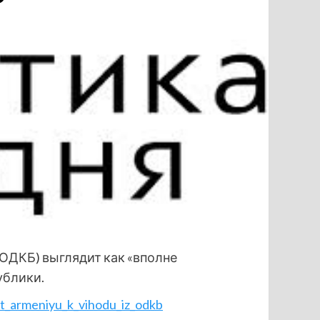
ОДКБ) выглядит как «вполне
ублики.
it_armeniyu_k_vihodu_iz_odkb