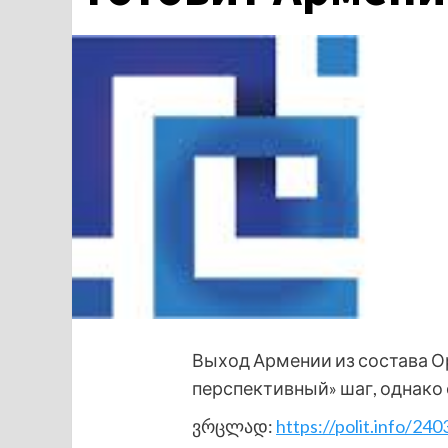
Выход Армении из состава О
перспективный» шаг, однако
ვრცლად:
https://polit.info/2