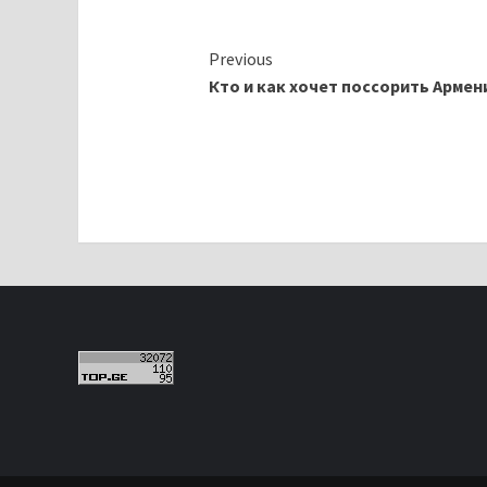
Continue
Previous
Кто и как хочет поссорить Армен
Reading