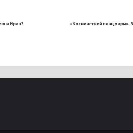
ию и Иран?
«Космический плацдарм». З