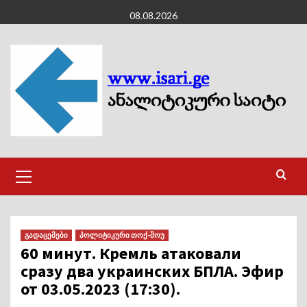
Skip
08.08.2026
to
content
Primary
Menu
გადაცემები
პოლიტიკური თოქ-შოუ
60 минут. Кремль атаковали
сразу два украинских БПЛА. Эфир
от 03.05.2023 (17:30).