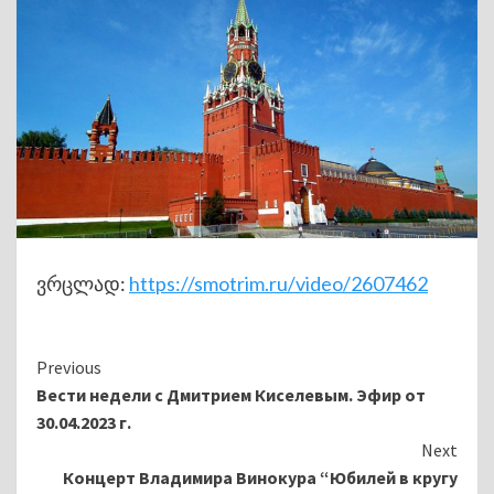
ვრცლად:
https://smotrim.ru/video/2607462
Continue
Previous
Вести недели с Дмитрием Киселевым. Эфир от
Reading
30.04.2023 г.
Next
Концерт Владимира Винокура “Юбилей в кругу