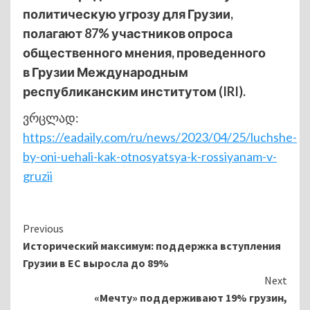
политическую угрозу для Грузии,
полагают 87% участников опроса
общественного мнения, проведенного
в Грузии Международным
республиканским институтом (IRI).
ვრცლად:
https://eadaily.com/ru/news/2023/04/25/luchshe-
by-oni-uehali-kak-otnosyatsya-k-rossiyanam-v-
gruzii
Continue
Previous
Исторический максимум: поддержка вступления
Reading
Грузии в ЕС выросла до 89%
Next
«Мечту» поддерживают 19% грузин,