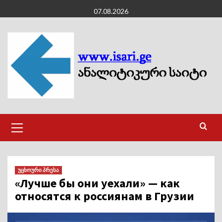
Skip
07.08.2026
to
content
Primary
Menu
უცხოური პრესა
«Лучше бы они уехали» — как
относятся к россиянам в Грузии