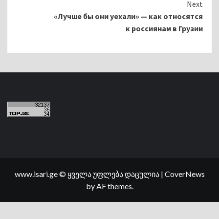
Next
«Лучше бы они уехали» — как относятся
к россиянам в Грузии
www.isari.ge © ყველა უფლება დაცულია
|
CoverNews
by AF themes.