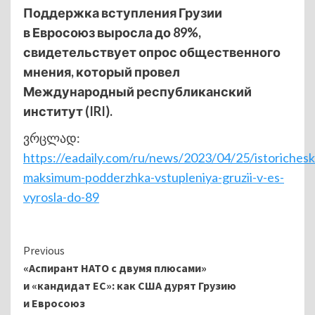
Поддержка вступления Грузии
в Евросоюз выросла до 89%,
свидетельствует опрос общественного
мнения, который провел
Международный республиканский
институт (IRI).
ვრცლად:
https://eadaily.com/ru/news/2023/04/25/istorichesk
maksimum-podderzhka-vstupleniya-gruzii-v-es-
vyrosla-do-89
Continue
Previous
«Аспирант НАТО с двумя плюсами»
Reading
и «кандидат ЕС»: как США дурят Грузию
и Евросоюз