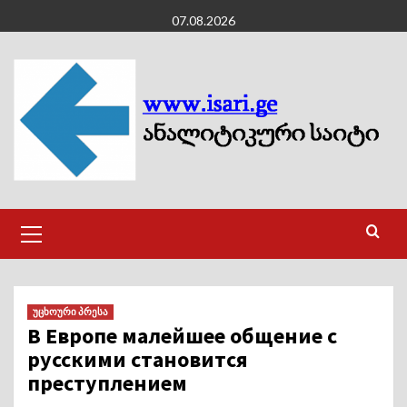
Skip
07.08.2026
to
content
Primary
Menu
უცხოური პრესა
В Европе малейшее общение с
русскими становится
преступлением