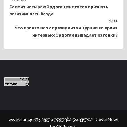
Continue
Саммит четырёх: Эрдоган уже готов признать
Reading
легитимность Асада
Next
Что произошло с президентом Турции во время
интервью: Эрдоган выпадает из гонки?
www.isari.ge © ყველა უფლება დაცულია
|
CoverNews
by AF themes.