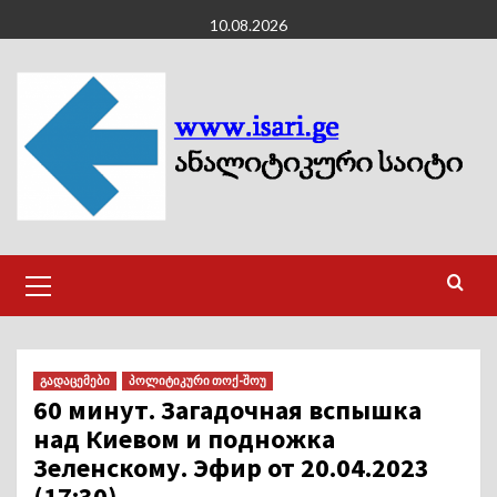
Skip
10.08.2026
to
content
Primary
Menu
გადაცემები
პოლიტიკური თოქ-შოუ
60 минут. Загадочная вспышка
над Киевом и подножка
Зеленскому. Эфир от 20.04.2023
(17:30).