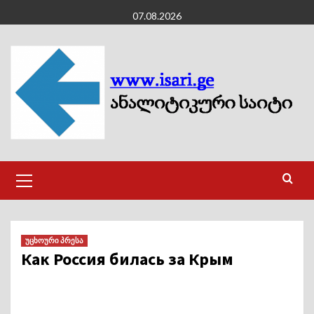
Skip
07.08.2026
to
content
Primary
Menu
უცხოური პრესა
Как Россия билась за Крым