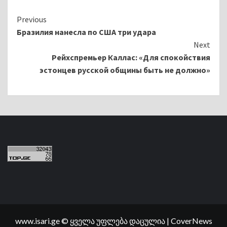
Continue
Previous
Бразилия нанесла по США три удара
Reading
Next
Рейхспремьер Каллас: «Для спокойствия
эстонцев русской общины быть не должно»
www.isari.ge © ყველა უფლება დაცულია
|
CoverNews