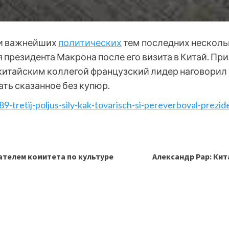
 и важнейших
политических
тем последних несколь
резидента Макрона после его визита в Китай. При
китайским коллегой французский лидер наговорил т
ь сказанное без купюр.
89-tretij-poljus-sily-kak-tovarisch-si-pereverboval-prezi
ателем комитета по культуре
Александр Рар: Кит