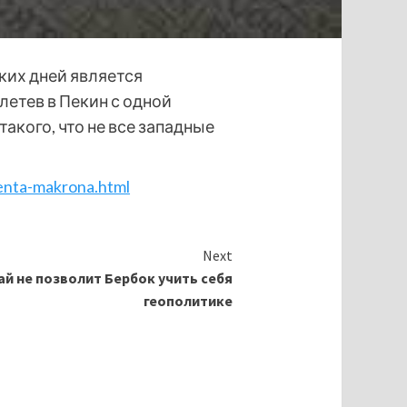
ких дней является
летев в Пекин с одной
акого, что не все западные
denta-makrona.html
Next
ай не позволит Бербок учить себя
геополитике