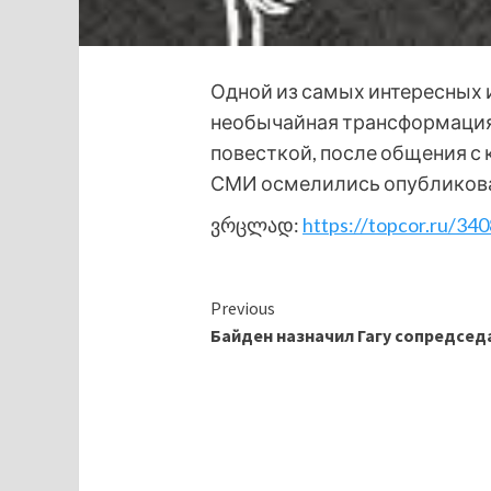
Одной из самых интересных
необычайная трансформация п
повесткой, после общения с 
СМИ осмелились опубликоват
ვრცლად:
https://topcor.ru/340
Continue
Previous
Байден назначил Гагу сопредсед
Reading