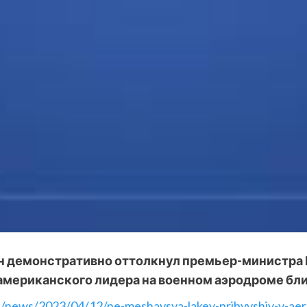
 демонстративно оттолкнул премьер-министра
 американского лидера на военном аэродроме бли
ru/news/2023/04/12/ne-meshaysya-lakey-pribyvshiy-v-ae