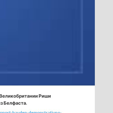
 Великобритании Риши
з Белфаста.
roport-bayden-demonstrativno-