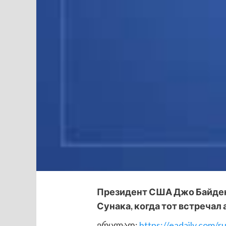
Президент США Джо Байден
Сунака, когда тот встречал
ვრცლად:
https://eadaily.com/