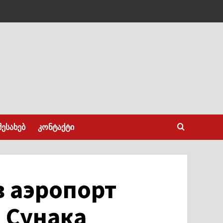
შესახებ
კონტაქტი
в аэропорт
 Сунака