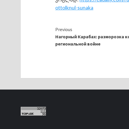
ottolknul-sunaka
Continue
Previous
Нагорный Карабах: разморозка к
Reading
региональной войне