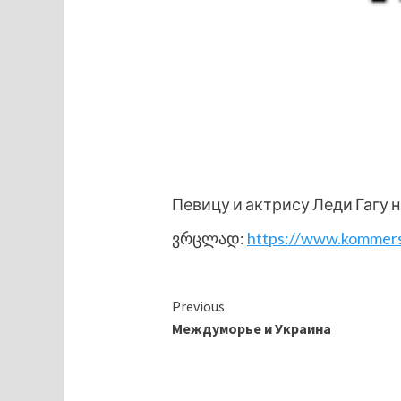
Певицу и актрису Леди Гагу 
ვრცლად:
https://www.kommer
Continue
Previous
Междуморье и Украина
Reading