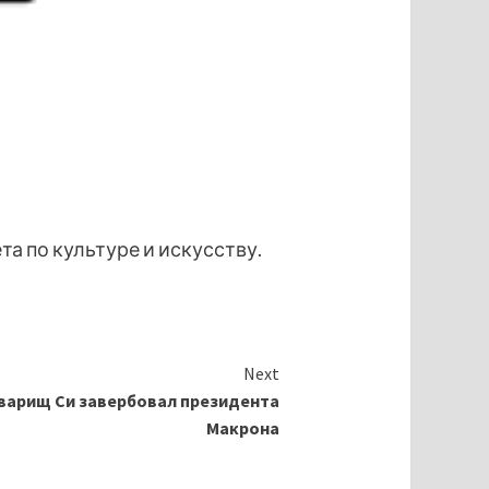
а по культуре и искусству.
Next
оварищ Си завербовал президента
Макрона