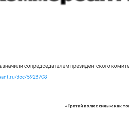
назначили сопредседателем президентского комитет
sant.ru/doc/5928708
«Третий полюс силы»: как т