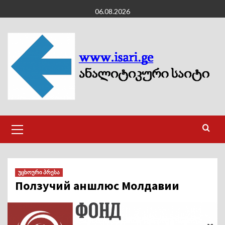
Skip
06.08.2026
to
content
Primary
Menu
უცხოური პრესა
Ползучий аншлюс Молдавии