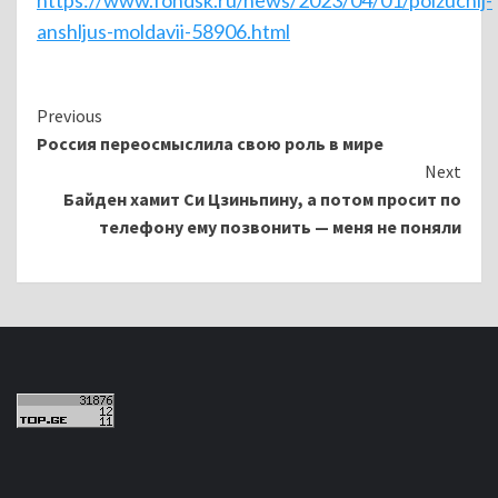
anshljus-moldavii-58906.html
Continue
Previous
Россия переосмыслила свою роль в мире
Reading
Next
Байден хамит Си Цзиньпину, а потом просит по
телефону ему позвонить — меня не поняли