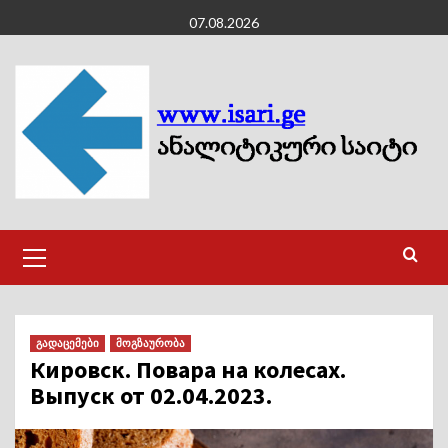
Skip
07.08.2026
to
content
Primary
Menu
გადაცემები
მოგზაურობა
Кировск. Повара на колесах.
Выпуск от 02.04.2023.