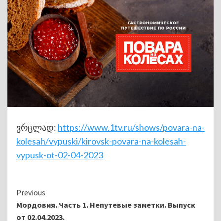
ვრცლად:
https://www.1tv.ru/shows/povara-na-
kolesah/vypuski/kirovsk-povara-na-kolesah-
vypusk-ot-02-04-2023
Continue
Previous
Мордовия. Часть 1. Непутевые заметки. Выпуск
Reading
от 02.04.2023.