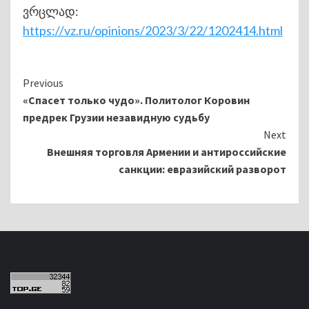
ვრცლად:
https://vz.ru/opinions/2023/3/22/1202414.html
Continue
Previous
«Спасет только чудо». Политолог Коровин
Reading
предрек Грузии незавидную судьбу
Next
Внешняя торговля Армении и антироссийские
санкции: евразийский разворот