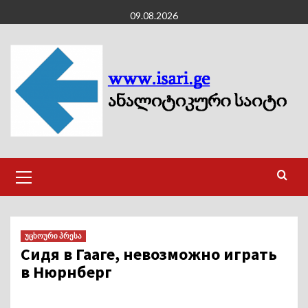
Skip
09.08.2026
to
content
Primary
Menu
უცხოური პრესა
Сидя в Гааге, невозможно играть
в Нюрнберг