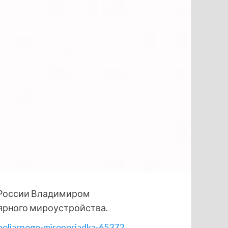
м России Владимиром
ярного мироустройства.
opoljarnogo-miroporjadka-65372