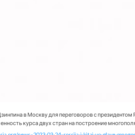
Цзинпина в Москву для переговоров с президенто
нность курса двух стран на построение многопол
sia.org/news–2023-03-24–rossija-i-kitaj-vo-glave-mnog