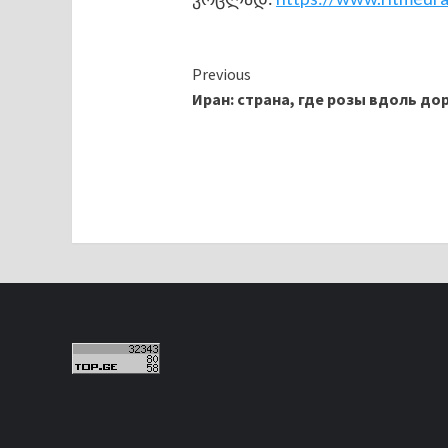
Continue
Previous
Иран: страна, где розы вдоль до
Reading