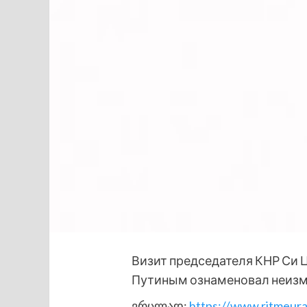
Визит председателя КНР Си 
Путиным ознаменовал неизме
ვრცლად:
https://www.ritmeura